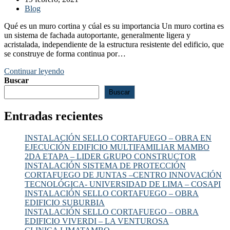
la
publicada:
Categoría
Blog
entrada:
de
Qué es un muro cortina y cúal es su importancia Un muro cortina es
la
un sistema de fachada autoportante, generalmente ligera y
entrada:
acristalada, independiente de la estructura resistente del edificio, que
se construye de forma continua por…
Sellado
Continuar leyendo
de
Buscar
muros
Buscar
cortina
Entradas recientes
INSTALACIÓN SELLO CORTAFUEGO – OBRA EN
EJECUCIÓN EDIFICIO MULTIFAMILIAR MAMBO
2DA ETAPA – LIDER GRUPO CONSTRUCTOR
INSTALACIÓN SISTEMA DE PROTECCIÓN
CORTAFUEGO DE JUNTAS –CENTRO INNOVACIÓN
TECNOLÓGICA- UNIVERSIDAD DE LIMA – COSAPI
INSTALACIÓN SELLO CORTAFUEGO – OBRA
EDIFICIO SUBURBIA
INSTALACIÓN SELLO CORTAFUEGO – OBRA
EDIFICIO VIVERDI – LA VENTUROSA