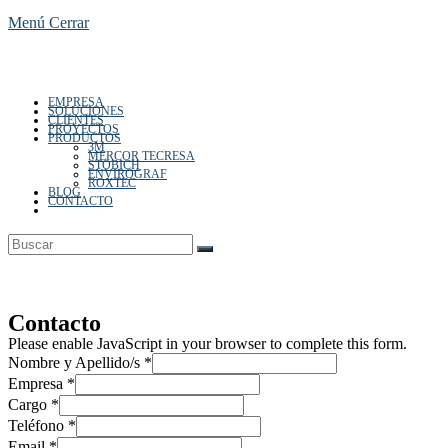
Menú
Cerrar
EMPRESA
de
SOLUCIONES
CLIENTES
PROYECTOS
PRODUCTOS
3M
MERCOR TECRESA
STOBICH
ENVIROGRAF
ROXTEC
BLOG
CONTACTO
Alternar
búsqueda
la
de
la
web
Contacto
Please enable JavaScript in your browser to complete this form.
web
Nombre y Apellido/s
*
Empresa
*
Cargo
*
Teléfono
*
Email
*