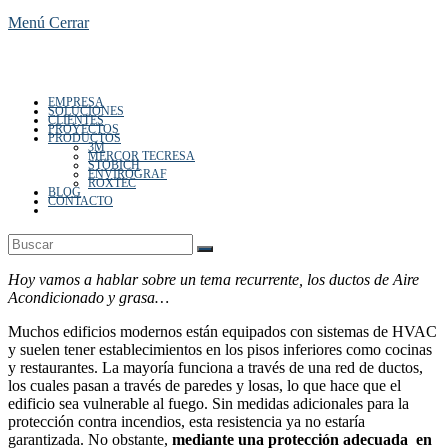
Menú
Cerrar
EMPRESA
de
SOLUCIONES
CLIENTES
PROYECTOS
PRODUCTOS
3M
MERCOR TECRESA
STOBICH
ENVIROGRAF
ROXTEC
BLOG
CONTACTO
Alternar
búsqueda
la
de
la
web
Hoy vamos a hablar sobre un tema recurrente, los ductos de Aire
Acondicionado y grasa…
Muchos edificios modernos están equipados con sistemas de HVAC
y suelen tener establecimientos en los pisos inferiores como cocinas
web
y restaurantes. La mayoría funciona a través de una red de ductos,
los cuales pasan a través de paredes y losas, lo que hace que el
edificio sea vulnerable al fuego. Sin medidas adicionales para la
protección contra incendios, esta resistencia ya no estaría
garantizada. No obstante,
mediante una protección adecuada en