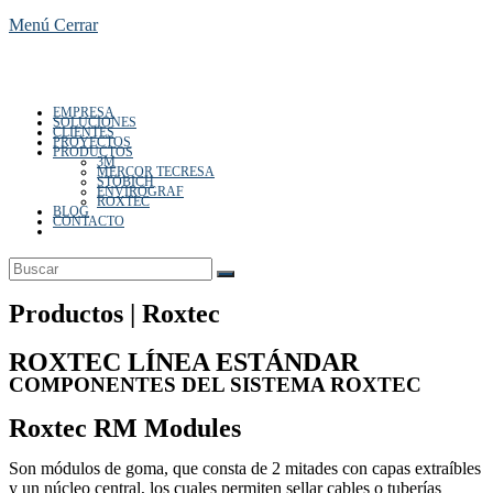
Menú
Cerrar
EMPRESA
de
SOLUCIONES
CLIENTES
PROYECTOS
PRODUCTOS
3M
MERCOR TECRESA
STOBICH
ENVIROGRAF
ROXTEC
BLOG
CONTACTO
Alternar
búsqueda
la
de
la
web
Productos | Roxtec
ROXTEC LÍNEA ESTÁNDAR
COMPONENTES DEL SISTEMA ROXTEC
web
Roxtec RM Modules
Son módulos de goma, que consta de 2 mitades con capas extraíbles
y un núcleo central, los cuales permiten sellar cables o tuberías