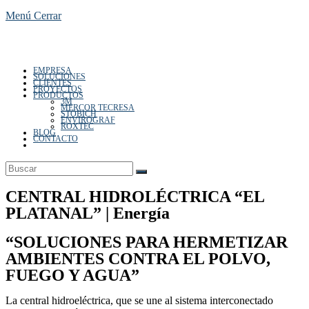
Menú
Cerrar
EMPRESA
de
SOLUCIONES
CLIENTES
PROYECTOS
PRODUCTOS
3M
MERCOR TECRESA
STOBICH
ENVIROGRAF
ROXTEC
BLOG
CONTACTO
Alternar
búsqueda
la
de
la
web
CENTRAL HIDROLÉCTRICA “EL
PLATANAL” | Energía
“SOLUCIONES PARA HERMETIZAR
web
AMBIENTES CONTRA EL POLVO,
FUEGO Y AGUA”
La central hidroeléctrica, que se une al sistema interconectado