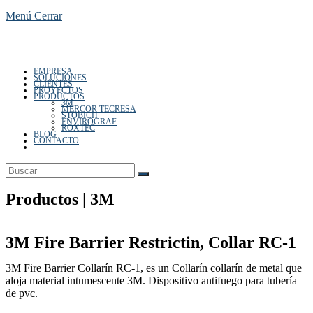
Menú
Cerrar
EMPRESA
de
SOLUCIONES
CLIENTES
PROYECTOS
PRODUCTOS
3M
MERCOR TECRESA
STOBICH
ENVIROGRAF
ROXTEC
BLOG
CONTACTO
Alternar
búsqueda
la
de
la
web
Productos | 3M
3M Fire Barrier Restrictin, Collar RC-1
web
3M Fire Barrier Collarín RC-1, es un Collarín collarín de metal que
aloja material intumescente 3M. Dispositivo antifuego para tubería
de pvc.